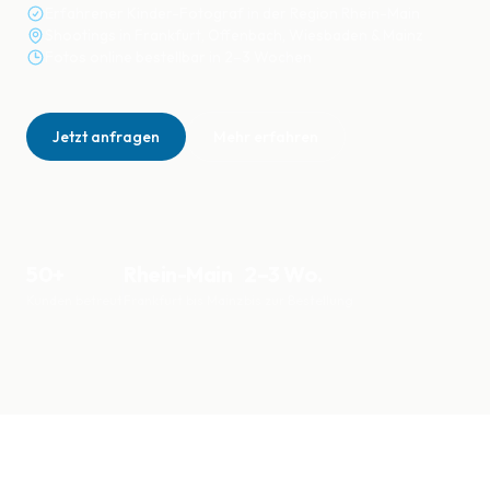
Erfahrener Kinder-Fotograf in der Region Rhein-Main
Shootings in Frankfurt, Offenbach, Wiesbaden & Mainz
Fotos online bestellbar in 2–3 Wochen
Jetzt anfragen
Mehr erfahren
50+
Rhein-Main
2–3 Wo.
Kunden betreut
Frankfurt bis Mainz
bis zur Bestellung