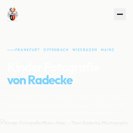
FRANKFURT · OFFENBACH · WIESBADEN · MAINZ
Kinder Fotografie
von Radecke
Professionelle Kinder Fotografie im Rhein-Main-Gebiet —
authentisch, herzlich und mit Erfahrung. Für Familien, Kitas
und Schulen in Frankfurt, Offenbach, Wiesbaden und
Mainz.